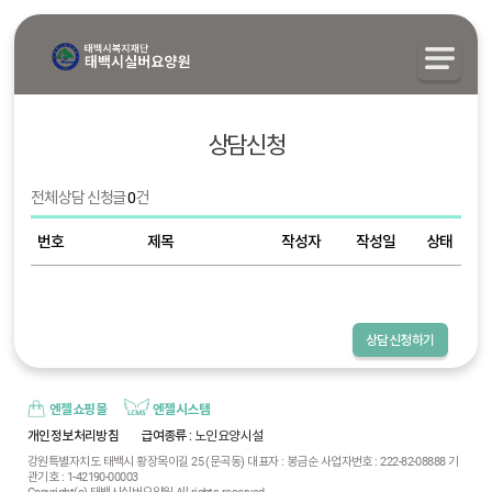
상담신청
전체 상담 신청글
0
건
번호
제목
작성자
작성일
상태
상담신청하기
엔젤쇼핑몰
엔젤시스템
개인정보처리방침
급여종류
: 노인요양시설
강원특별자치도 태백시 황장목이길 25 (문곡동) 대표자 : 봉금순 사업자번호 : 222-82-08888 기
관기호 : 1-42190-00003