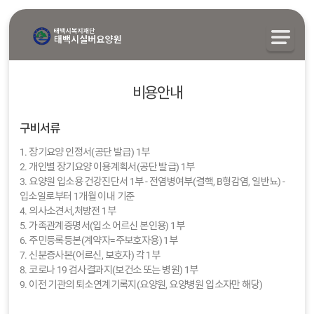
비용안내
구비서류
1. 장기요양 인정서(공단 발급) 1부
2. 개인별 장기요양 이용계획서(공단 발급) 1부
3. 요양원 입소용 건강진단서 1부 - 전염병여부(결핵, B형감염, 일반뇨) -
입소일로부터 1개월 이내 기준
4. 의사소견서,처방전 1부
5. 가족관계증명서(입소 어르신 본인용) 1부
6. 주민등록등본(계약자=주보호자용) 1부
7. 신분증사본(어르신, 보호자) 각 1부
8. 코로나 19 검사결과지(보건소 또는 병원) 1부
9. 이전 기관의 퇴소연계기록지(요양원, 요양병원 입소자만 해당)