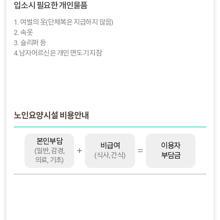
입소시 필요한 개인물품
1. 여벌의 옷(단체복은 지급하지 않음)
2. 속옷
3. 슬리퍼 등
4.남자어르신은 개인 면도기 지참
노인요양시설 비용안내
본인부담
이용자
비급여
(일반, 감경,
부담금
(식사, 간식)
의료, 기초)