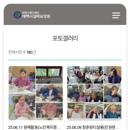
포토갤러리
전체 사진수
180
건
25.06.11 원예활동(노인복지증진사업-여유로운 삶의 한 페이지)
25.06.09 청춘뷰티살롱(강원랜드 사회공헌재단 복지현장지원사업-다시,꽃피다)