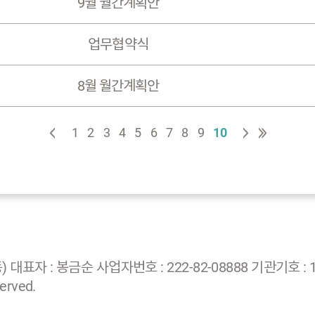
9월 월간계획안
업무협약식
8월 월간계획안
1
2
3
4
5
6
7
8
9
10
 : 봉금순 사업자번호 : 222-82-08888 기관기호 : 1-4
erved.