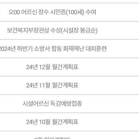
오00 어르신 장수 시민증(100세) 수여
보건복지부장관상 수상(시설장 봉금순)
2024년 하반기 소방서 합동 화재재난 대피훈련
24년 12월 월간계획표
24년 11월 월간계획표
시설어르신 독감예방접종
24년 10월 월간계획표