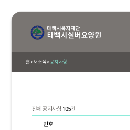
홈
새소식
공지사항
전체 공지사항
105
건
번호